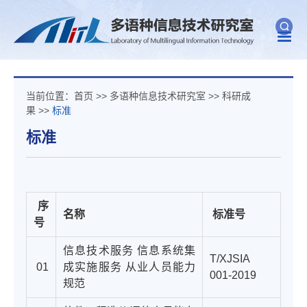
Togg
navig
当前位置：
首页
>>
多语种信息技术研究室
>>
科研成
果
>>
标准
标准
序
名称
标准号
号
信息技术服务 信息系统集
T/XJSIA
01
成实施服务 从业人员能力
001-2019
规范