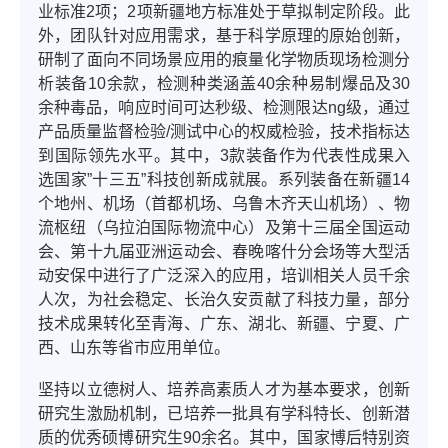
业标准2项；2项新疆地方标准处于草拟制定阶段。此
外，团队针对应用需求，基于科学原理的原始创新，
研制了面向不同场景应用的痕量化学物质现场检测分
析装备10余款，检测种类涵盖40余种易制爆品及30
余种毒品，响应时间可达秒级、检测限达ng级，通过
产品质量监督检验/测试中心的权威检验，技术指标达
到国际领先水平。其中，3款装备作为代表性成果入
选国家”十三五”科技创新成就展。系列装备在新疆14
个地州、机场（首都机场、乌鲁木齐天山机场）、物
流枢纽（乌拉泊国际物流中心）及第十三届全国运动
会、第十九届亚洲运动会、春晚喀什分会场等大型活
动安保中进行了广泛深入的应用，培训相关人员千余
人次，为社会稳定、长治久安贡献了科技力量，部分
技术成果转化至青海、广东、湖北、新疆、宁夏、广
西、山东等省市应用单位。
坚持以立德树人、培养高素质人才为基本要求，创新
研究生激励机制，已培养一批具有学科特长、创新潜
质的优秀硕博研究生90余名。其中，国家博后特别资