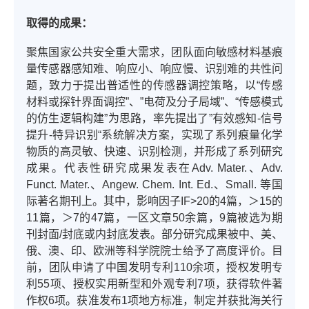
取得的成果：
聚焦国家公共安全重大需求，团队面向敏感材料基痕
量传感器感知难、响应小、响应慢、识别难的共性问
题，致力于提出普适性的传感器调控策略，以“传感
材料或探针界面调控”、”电荷及分子局域”、“传感模式
的仿生逻辑构建”为思路，率先提出了”有效感知-信号
提升-特异识别“系统解决方案，实现了系列痕量化学
物质的高灵敏、快速、识别检测，并形成了系列研究
成果。代表性研究成果发表在Adv. Mater.、Adv.
Funct. Mater.、Angew. Chem. Int. Ed.、Small. 等国
际著名期刊上。其中，影响因子IF>20的4篇，＞15的
11篇，＞7的47篇，一区文章50余篇，9篇被选为期
刊封面/封底或内封底发表。部分研究成果被中、美、
俄、澳、印、欧洲等科学院院士给予了高度评价。目
前，团队申请了中国发明专利110余项，授权发明专
利55项、授权实用新型和外观专利7项，获得软件著
作权6项。获准发布1项地方标准，制定并获批海关行