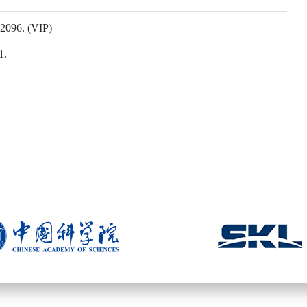
02096. (VIP)
1.