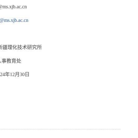
b.ac.cn
s@ms.xjb.ac.cn
技术研究所
育处
月30日