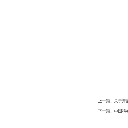
人教处 联
纪检委
上一篇：关于开
下一篇：中国科