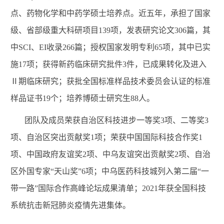
点、药物化学和中药学硕士培养点。近五年，承担了国家
级、省部级重大科研项目
139
项，发表研究论文
306
篇，其
中
SCI
、
EI
收录
266
篇；授权国家发明专利
65
项，其中已实
施
17
项；获得新药临床研究批件
3
件，已成果转化及进入
Ⅱ期临床研究；获批全国标准样品技术委员会认证的标准
样品证书
19
个；培养博硕士研究生
88
人。
团队及成员荣获自治区科技进步一等奖
3
项、二等奖
3
项、自治区突出贡献奖
1
项；荣获中国国际科技合作奖
1
项、中国政府友谊奖
2
项、中乌友谊突出贡献奖
2
项、自治
区外国专家
“
天山奖
”6
项；中乌医药科技城列入第二届
“
一
带一路
”
国际合作高峰论坛成果清单；
2021
年获全国科技
系统抗击新冠肺炎疫情先进集体。