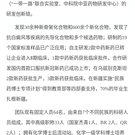
（“一带一路”联合实验室、中科院中亚药物研发中心）的
研发创新链。
发现
30
余种新骨架化合物和
600
余个新化合物，发现了
抗白癜风等疾病的先导化合物和多个候选药物；研制的
19
个国家标准样品已广泛应用；自主研发
2
款中药新药已转
让企业进入
Ⅱ
期临床，
1
款中药新药获批临床批件，合作研
发国内首款口服抗新冠新药已成功上市；在乌兹别克斯坦
2
款新药获批生产，
3
款新药获批临床。在新疆实施
“
民族
药博士专项计划
”
得到教育部等四部委支持，
70%
的毕业生
扎根新疆。
团队现有固定人员
64
名，由来自
7
个不同民族的科研人
员组成，其中高级职称
33
人（国家杰青
1
人、
BR 2
人、
QR
2
人）；拥有化学博士后流动站、化学一级学科博士培养