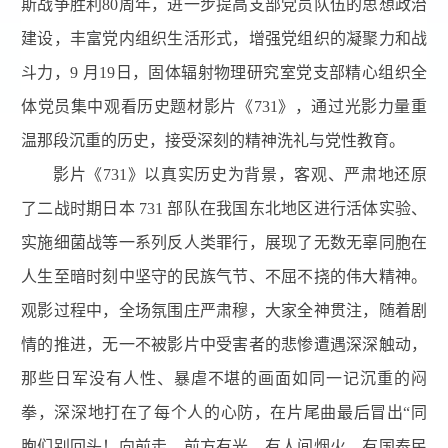
斯战争胜利
80
周年，进一步提高支部党员队伍的思想政治
建设，丰富党内组织生活形式，增强党组织的凝聚力和战
斗力，
9
月
19
日，固体辐射物理研究室党支部精心组织全
体党员集中观看历史题材影片《
731
》，通过光影力量重
温那段沉重的历史，接受深刻的精神洗礼与党性教育。
影片《
731
》以真实历史为背景，客观、严肃地还原
了二战时期日本
731
部队在我国东北地区进行活体实验、
实施细菌战等一系列反人类罪行，展现了无数无辜同胞在
人生至暗时刻中坚守的民族气节、不屈不挠的伟大精神。
观影过程中，全场氛围庄严肃穆，大家全神贯注，随着剧
情的推进，无一不被影片中受害者的悲惨遭遇深深触动，
那些日军没有人性、暴虐不堪的画面如同一记沉重的闷
拳，深深地打在了每个人的心防，在片尾曲最后冒出
“
同
胞们别回头！向前走，前方有光，有人间烟火，有国泰民