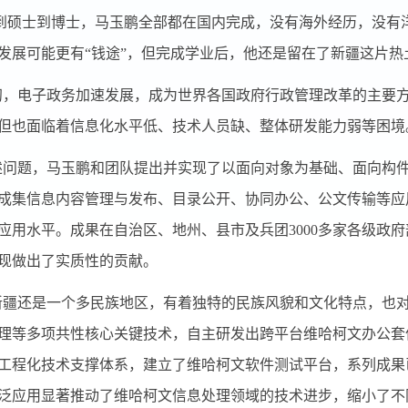
到硕士到博士，马玉鹏全部都在国内完成，没有海外经历，没有
发展可能更有“钱途”，但完成学业后，他还是留在了新疆这片
初，电子政务加速发展，成为世界各国政府行政管理改革的主要方向
但也面临着信息化水平低、技术人员缺、整体研发能力弱等困境
述问题，马玉鹏和团队提出并实现了以面向对象为基础、面向构
成集信息内容管理与发布、目录公开、协同办公、公文传输等应
应用水平。成果在自治区、地州、县市及兵团
3000
多家各级政府
现做出了实质性的贡献。
新疆还是一个多民族地区，有着独特的民族风貌和文化特点，也
理等多项共性核心关键技术，自主研发出跨平台维哈柯文办公套
工程化技术支撑体系，建立了维哈柯文软件测试平台，系列成果
泛应用显著推动了维哈柯文信息处理领域的技术进步，缩小了不