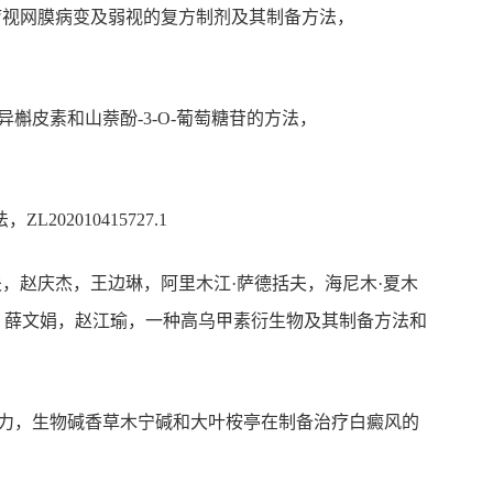
疗视网膜病变及弱视的复方制剂及其制备方法，
异槲皮素和山萘酚
-3-O-
葡萄糖苷的方法，
法，
ZL202010415727.1
夫，赵庆杰，王边琳，阿里木江
·
萨德括夫，海尼木
·
夏木
，薛文娟，赵江瑜，一种高乌甲素衍生物及其制备方法和
力，生物碱香草木宁碱和大叶桉亭在制备治疗白癜风的