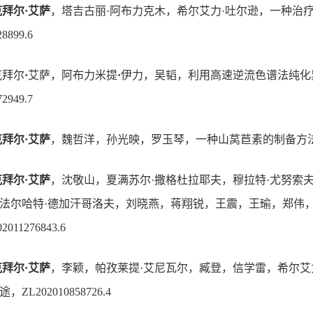
克拜尔
·
艾萨
，塔吉古丽
·
阿布力克木，希尔艾力
·
吐尔逊，一种治
8899.6
克拜尔
·
艾萨，阿布力米提
·
伊力，吴韬，利用高速逆流色谱法纯化
2949.7
克拜尔
·
艾萨
，魏哲洋，孙光映，罗玉琴，一种山莴苣素的制备方
克拜尔
·
艾萨
，沈敬山，夏满苏尔
·
撒格杜拉耶夫，穆拉特
·
尤努索
法尔哈特
·
德加汗哥洛夫，刘晓燕，蒋翔锐，王震，王瑜，郑伟
2011276843.6
克拜尔
·
艾萨
，李颖，帕孜莱提
·
艾尼瓦尔，臧登，信学雷，希尔艾
途，
ZL202010858726.4