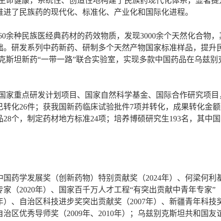
生命健康，系统性、创造性地构建了民族药现代化体系，显著提
推进了民族药的现代化、标准化、产业化和国际化进程。
60余种民族医经典药材的药效物质，发现3000余个天然化合物
础。研发系列中药新药、研制多个天然产物国家标准样品，提升民
别克斯坦新药“一带一路”联合实验室，实现多款中国药品在乌兹
国家重点研发计划项目、国家自然科学基金、国际合作研究项目，
，已转化26件；获我国新药临床试验批件7项并转化，成果转化金
28个，制定药材地方标准24项；培养博硕研究生193名，其中
药学发展奖（创新药物）特别贡献奖（2024年）、何梁何利基
家（2020年）、国家百千万人才工程“有突出贡献中青年专家”（
1年）、自治区科技进步奖突出贡献奖（2007年）、新疆青年科技
、自治区优秀导师奖（2009年、2010年）；乌兹别克斯坦共和国