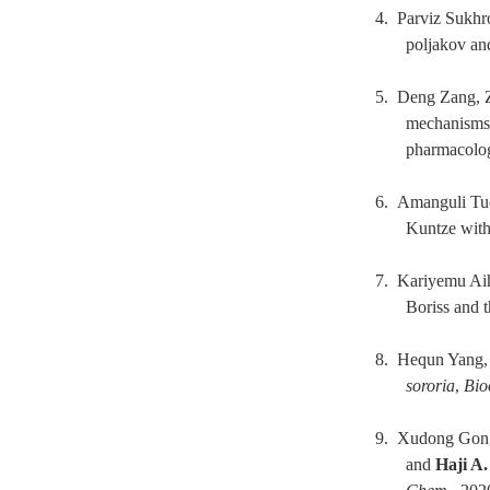
4. Parviz Sukhr
poljakov and
5. Deng Zang, 
mechanisms
pharmacolo
6. Amanguli Tuo
Kuntze with
7. Kariyemu Aiha
Boriss and t
8. Hequn Yang,
sororia
,
Bio
9. Xudong Gong
and
Haji A.