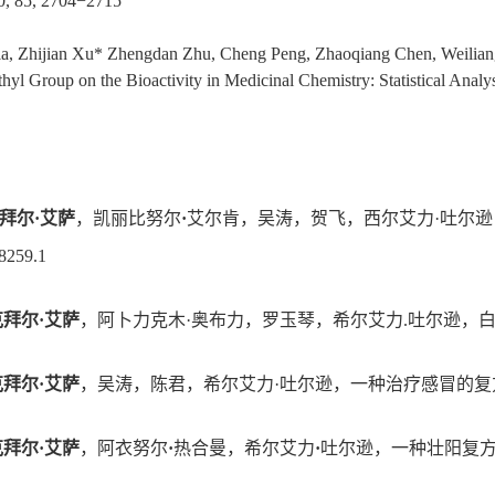
0, 85, 2704−2715
a, Zhijian Xu* Zhengdan Zhu, Cheng Peng, Zhaoqiang Chen, Weilia
thyl Group on the Bioactivity in Medicinal Chemistry: Statistical Anal
.
拜尔
·
艾萨
，凯丽比努尔
·
艾尔肯，吴涛，贺飞，西尔艾力
·
吐尔逊
8259.1
克拜尔
·
艾萨
，阿卜力克木
·
奥布力，罗玉琴，希尔艾力
.
吐尔逊，
克拜尔
·
艾萨
，吴涛，陈君，希尔艾力
·
吐尔逊，一种治疗感冒的复
克拜尔
·
艾萨
，阿衣努尔
·
热合曼，希尔艾力
·
吐尔逊，一种壮阳复