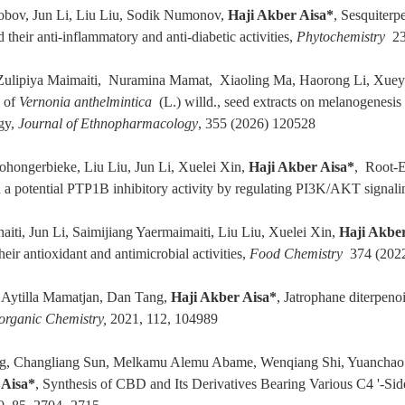
obov, Jun Li, Liu Liu, Sodik Numonov,
Haji Akber Aisa*
, Sesquiterp
 their anti-inflammatory and anti-diabetic activities,
Phytochemistry
23
Zulipiya Maimaiti, Nuramina Mamat, Xiaoling Ma, Haorong Li, Xue
 of
Vernonia anthelmintica
(L.) willd., seed extracts on melanogenesis
gy,
Journal of Ethnopharmacology
, 355 (2026) 120528
hongerbieke, Liu Liu, Jun Li, Xuelei Xin,
Haji Akber Aisa*
, Root-E
 a potential PTP1B inhibitory activity by regulating PI3K/AKT signal
iti, Jun Li, Saimijiang Yaermaimaiti, Liu Liu, Xuelei Xin,
Haji Akbe
heir antioxidant and antimicrobial activities,
Food Chemistry
374 (2022
 Aytilla Mamatjan, Dan Tang,
Haji Akber Aisa*
, Jatrophane diterpeno
organic Chemistry,
2021, 112, 104989
, Changliang Sun, Melkamu Alemu Abame, Wenqiang Shi, Yuanchao 
 Aisa*
, Synthesis of CBD and Its Derivatives Bearing Various C4 '-Si