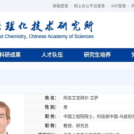
邮箱登录
|
网上办公平台登录
|
ARP登录
|
科研成果
人才队伍
研究生培养
姓 名：
阿吉艾克拜尔·艾萨
性 别：
男
职 务：
中国工程院院士，科技部中国-乌兹别
职 称：
教授、研究员