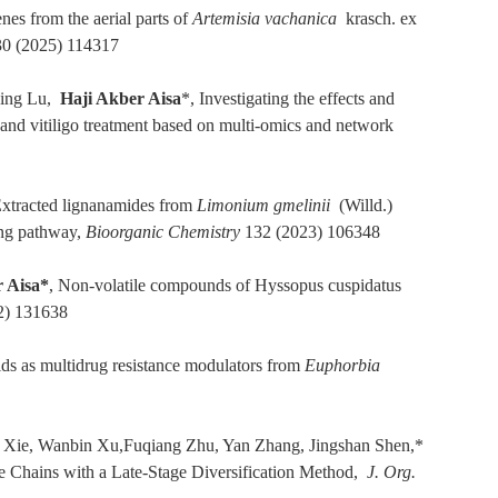
enes from the aerial parts of
Artemisia vachanica
krasch. ex
0 (2025) 114317
ying Lu,
Haji Akber Aisa
*, Investigating the effects and
 and vitiligo treatment based on multi-omics and network
xtracted lignanamides from
Limonium gmelinii
(Willd.)
ing pathway,
Bioorganic Chemistry
132 (2023) 106348
r Aisa*
, Non-volatile compounds of Hyssopus cuspidatus
) 131638
ids as multidrug resistance modulators from
Euphorbia
Xie, Wanbin Xu,Fuqiang Zhu, Yan Zhang, Jingshan Shen,*
de Chains with a Late-Stage Diversification Method,
J. Org.