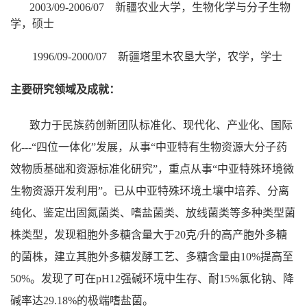
2003/09
-
200
6
/07
新疆农业大学，生物化学与分子生物
学，硕士
1996/09-2000/07 新疆塔里木农垦大学，农学，学士
主要研究领域及成就：
致力于民族药创新团队标准化、现代化、产业化、国际
化---“四位一体化”发展，
从事
“中亚特有生物资源大分子药
效物质基础和资源标准化研究”，重点从事“中亚特殊环境微
生物资源开发利用”。
已从中亚特殊环境土壤中培养、分离
纯化、鉴定出
固氮菌类、嗜盐菌类、放线菌类等
多种类型菌
株类型，发现粗胞外多糖含量大于20克/升的高产胞外多糖
的菌株，建立其胞外多糖发酵工艺、多糖含量由10%提高至
50%。发现了
可在pH12强碱环境中生存、耐
15
%氯化钠、降
碱率达29.18%的极端嗜盐菌
。