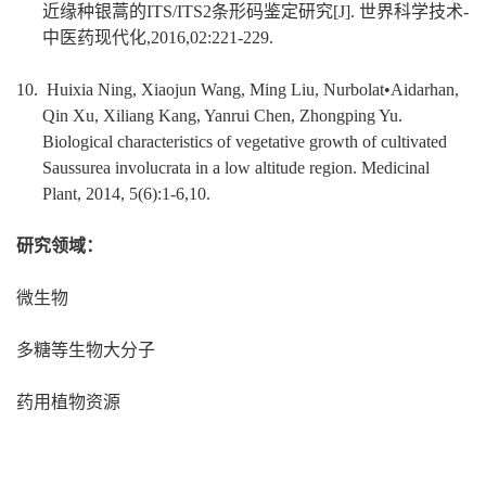
近缘种银蒿的ITS/ITS2条形码鉴定研究[J]. 世界科学技术-
中医药现代化
,2016,02:221-229.
10. Huixia Ning, Xiaojun Wang, Ming Liu, Nurbolat•Aidarhan,
Qin Xu, Xiliang Kang, Yanrui Chen, Zhongpi
ng Yu.
Biological characteristics of vegetative growth of cultivated
Saussurea involucrata in a low altitude region. Medicinal
Plant, 2014, 5(6):1-6,10.
研究领域：
微生物
多糖等生物大分子
药用植物资源