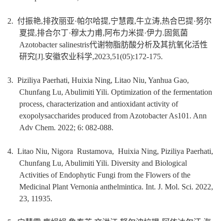
2.
付振艳,排孜丽亚·帕尔哈提,宁慧霞,牛立涛,热合巴提·努尔
夏提,排合尔丁·穆太力甫,阿布力米提·伊力.固氮菌
Azotobacter salinestris代谢物脂肪酸分析及其抗氧化活性
研究[J].安徽农业科学,2023,51(05):172-175.
3. Piziliya Paerhati, Huixia Ning, Litao Niu, Yanhua Gao,
Chunfang Lu, Abulimiti Yili. Optimization of the fermentation
process, characterization and antioxidant activity of
exopolysaccharides produced from Azotobacter As101. Ann
Adv Chem. 2022; 6: 082-088.
4. Litao Niu, Nigora Rustamova, Huixia Ning, Piziliya Paerhati,
Chunfang Lu, Abulimiti Yili. Diversity and Biological
Activities of Endophytic Fungi from the Flowers of the
Medicinal Plant Vernonia anthelmintica. Int. J. Mol. Sci. 2022,
23, 11935.