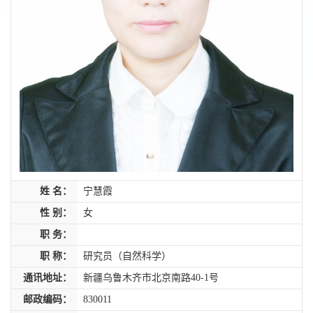
姓 名：
宁慧霞
性 别：
女
职 务：
职 称：
研究员（自然科学）
通讯地址：
新疆乌鲁木齐市北京南路40-1号
邮政编码：
830011