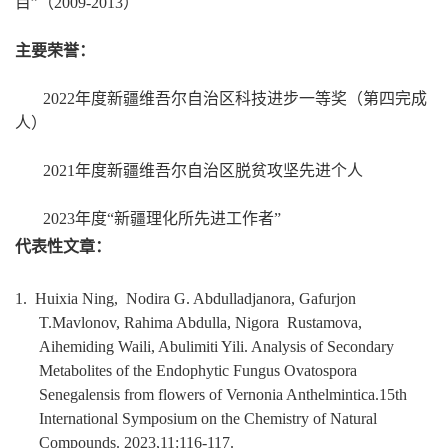
目”（2009-2013）
主要荣誉：
202
2
年度新疆维吾尔自治区科技进步一等奖（第
四
完成
人）
2021年度
新疆维吾尔自治区
脱贫攻坚先进个人
2023年度“新疆理化所先进工作者”
代表性文章：
1.
Huixia Ning, Nodira G. Abdulladjanora, Gafurjon
T.Mavlonov, Rahima Abdulla, Nigora Rustamova,
Aihemiding Waili, Abulimiti Yili. Analysis of Secondary
Metabolites of the Endophytic Fungus Ovatospora
Senegalensis from flowers of Vernonia Anthelmintica.15th
International Symposium on the Chemistry of Natural
Compounds. 2023,11:116-117.