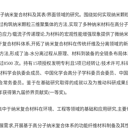
子纳米复合材料及其表/界面领域的研究。围绕如何实现纳米颗
通过构筑纳米颗粒三维聚集体的方法,实现了多种纳米材料在高分
的应力/载流子传递理论,为材料的宏观性能增强现象提供了微纳
于复合材料体系,
开拓
了纳米复合材料在传统纤维及分离领域的新
新方法,形成了油-水分离过程从原理、材料到装备的全链条布局体
超过8500 次。持有15项授权发明专利且5项已经转让/技术许
材料学会执委会成员、中国化学会高分子学科委员会委员、中
会常务委员。鉴于在基础研究取得的成就以及为推动科研成果应用
022年获得第九届侨界贡献奖
(一等奖)
。
集中于纳米复合材料在环境、工程等领域的基础和应用研究,主要
发展需求,开展基于高分子纳米复合体系的功能纤维材料制备及其性