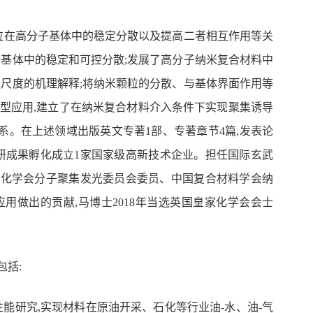
粒在高分子基体中的稳定分散以及提高二者相互作用等关
子基体中的稳定和可控分散;发展了高分子纳米复合材料中
米尺度的机理解释;将纳米颗粒的分散、与基体界面作用等
型应用,建立了在纳米复合材料介入条件下实现聚集诱导
系。在上述领域出版英文专著1部、专著章节4篇,发表论
可,科研成果孵化成立1家国家级高新技术企业。担任国际玄武
国化学会分子聚集发光委员会委员、中国复合材料学会纳
做出的贡献,马博士2018年当选英国皇家化学会会士
包括:
能研究,实现材料在原油开采、石化等行业油-水
、油-气