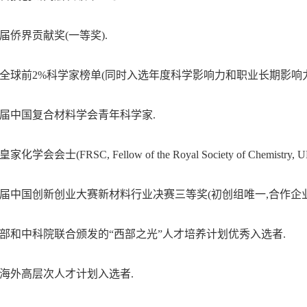
,第九届侨界贡献奖(一等奖)
.
1,入选全球前2%科学家榜单(同时入选年度科学影响力和职业长期影响
9,第三届中国复合材料学会青年科学家
.
,英国皇家化学会会士
(
FRSC, Fellow of the Royal Society of Chemistry, U
7,第六届中国创新创业大赛新材料行业决赛三等奖(初创组唯一,合作
6,中组部和中科院联合颁发的“西部之光”人才培养计划优秀入选者
.
家海外高层次人才计划入选者.