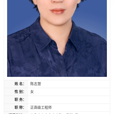
姓 名：
陈志慧
性 别：
女
职 务：
职 称：
正高级工程师