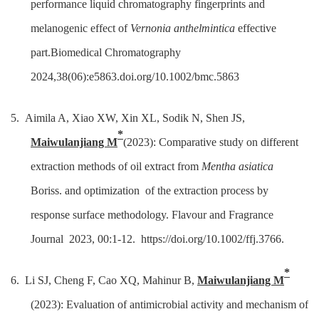
performance liquid chromatography fingerprints and
melanogenic effect of
Vernonia anthelmintica
effective
part.Biomedical Chromatography
2024,38(06):e5863.doi.org/10.1002/bmc.5863
5. Aimila A, Xiao XW, Xin XL, Sodik N, Shen JS,
*
Maiwulanjiang M
(2023): Comparative study on different
extraction methods of oil extract from
Mentha asiatica
Boriss. and
optimization
of the extraction process by
response surface methodology.
Flavour and Fragrance
Journal
2023, 00:1-12.
https://doi.org/10.1002/ffj.3766.
*
6. Li SJ, Cheng F, Cao XQ, Mahinur B,
Maiwulanjiang M
(2023): Evaluation of antimicrobial activity and mechanism of