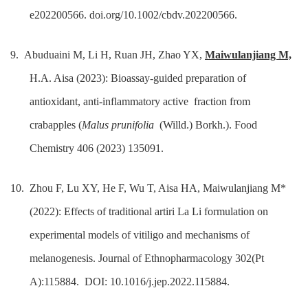
e202200566. doi.org/10.1002/cbdv.202200566.
9. Abuduaini M, Li H, Ruan JH, Zhao YX,
Maiwulanjiang M,
H.A. Aisa (2023): Bioassay-guided preparation of
antioxidant, anti-inflammatory active
fraction from
crabapples (
Malus prunifolia
(Willd.) Borkh.). Food
Chemistry 406 (2023) 135091.
10. Zhou F, Lu XY, He F, Wu T, Aisa HA, Maiwulanjiang M*
(2022): Effects of traditional artiri La Li formulation on
experimental models of vitiligo and mechanisms of
melanogenesis. Journal of Ethnopharmacology 302(Pt
A):115884. DOI: 10.1016/j.jep.2022.115884.