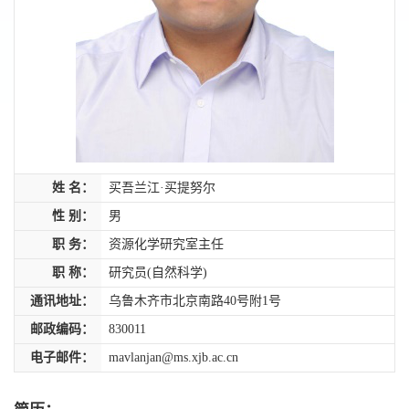
姓 名：
买吾兰江·买提努尔
性 别：
男
职 务：
资源化学研究室主任
职 称：
研究员(自然科学)
通讯地址：
乌鲁木齐市北京南路40号附1号
邮政编码：
830011
电子邮件：
mavlanjan@ms.xjb.ac.cn