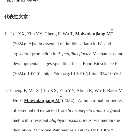
代表性文章：
*
1. Lu XX, Zhu YY, Cheng F, Wu T,
Maiwulanjiang M
(2024): Ajwain essential oil inhibits aflatoxin B1 and
ergosterol production in
Aspergillus flavus
: Mechanisms and
developmental stages-specific effects. Food Bioscience 62
(2024): 105561. https://doi.org/10.1016/j.fbio.2024.105561
2. Cheng F, Ma XP, Lu XX, Zhu YY, Abula R, Wu T, Bakri M,
*
He F,
Maiwulanjiang M
(2024): Antimicrobial properties
of essential oil extracted from
Schizonepeta annua
against
methicillin-resistant
Staphylococcus aureus
via membrane
disruption. Microbial Pathogenesis 196 (2024): 106975.