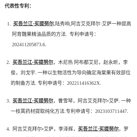
代表性专利：
1.
买吾兰江·买提努尔
,陆秀响,阿吉艾克拜尔·艾萨一种提高
阿育魏果精油品质的方法. 专利申请号：
202411205873.6.
2.
买吾兰江·买提努尔
，木尼热 阿布都艾尼，赵永昕，李
俊，刘戈宇. 一种以生物活性为导向确定海棠果有效部位
的制备方法. 专利申请号：202211416362X.
3.
买吾兰江·买提努尔
，曹雪琴，阿吉艾克拜尔•艾萨. 一种
一枝蒿药材提取纯化方法.专利申请号：2023103711447.
4. 阿吉艾克拜尔•艾萨，李泽辉，
买吾兰江·买提努尔
，罗