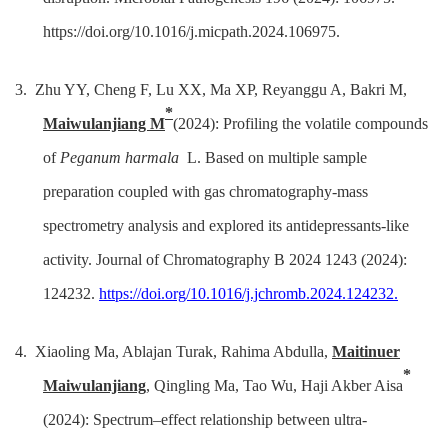
https://doi.org/10.1016/j.micpath.2024.106975.
3. Zhu YY, Cheng F, Lu XX, Ma XP, Reyanggu A, Bakri M,
*
Maiwulanjiang M
(2024): Profiling the volatile compounds
of
Peganum harmala
L. Based on multiple sample
preparation coupled with gas chromatography-mass
spectrometry analysis and explored its antidepressants-like
activity. Journal of Chromatography B 2024 1243 (2024):
124232.
https://doi.org/10.1016/j.jchromb.2024.124232.
4. Xiaoling Ma, Ablajan Turak, Rahima Abdulla,
Maitinuer
*
Maiwulanjiang
, Qingling Ma, Tao Wu, Haji Akber Aisa
(2024): Spectrum
–
effect relationship between ultra-