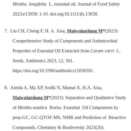
Mentha
longifolia
L. essential oil. Journal of Food Safety
2023;e13058: 1-10. doi.org/10.1111/jfs.13058.
7. Liu CH, Cheng F, H. A. Aisa,
Maiwulanjiang M
*
(2023):
Comprehensive Study of Components and Antimicrobial
Properties of Essential Oil Extracted from
Carum carvi
L.
Seeds. Antibiotics 2023, 12, 591.
https://doi.org/10.3390/antibiotics12030591.
8. Aimila A, Ma XP, Sodik N, Mamat X, H.A. Aisa,
Maiwulanjiang M
*
(2023): Separation and Qualitative Study
of
Mentha asiatica
Boriss. Essential
Oil Components by
prep-GC, GC-QTOF-MS, NMR and Prediction of
Bioactive
Compounds. Chemistry & Biodiversity 2023(20):