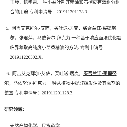
玉琴，信学雷.一种小裂叶荆芥精油和石榴皮有效组分组
合的用途.专利申请号：201911201128.3.
5. 阿吉艾克拜尔•艾萨，买吐送·居麦，
买吾兰江·买提努
尔
，张君萍，马依努尔·拜克力.一种基于响应面法优化超
临界萃取高纯度小茴香精油的方法. 专利申请号：
201911226302.X.
6. 阿吉艾克拜尔•艾萨，买吐送·居麦，
买吾兰江·买提努
尔
，马依努尔·拜克力.一种从植物中提取挥发油及其露剂的
装置.专利申请号：201911201128.3.
研究领域：
天然产物化学、民族药学