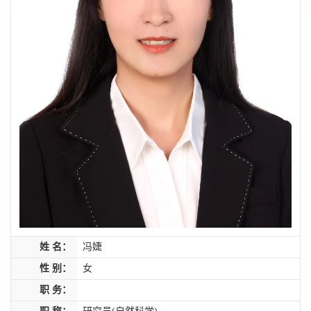
姓 名：
冯婕
性 别：
女
职 务：