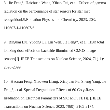
8
. Jie Feng*, Haichuan Wang, Yihao Cui, et al .Effects of gamma
radiation on the performance of star sensors for star map
recognition[J].Radiation Physics and Chemistry, 2023,
203
:
110607
-1
-110607
-
6
.
9.
Bingkai Liu, Yudong Li, Lin Wen, Jie Feng*, et al. High total
ionizing dose effects on backside-illuminated CMOS image
sensors[J]. IEEE Transactions on Nuclear Science, 2024, 71(11):
2393-2399.
10.
Haonan Feng, Xiaowen Liang, Xiaojuan Pu, Sheng Yang, Jie
Feng*, et al. Special Degradation Effects of 60 Co γ-Rays
Irradiation on Electrical Parameters of SiC MOSFETs[J]. IEEE
Transactions on Nuclear Science, 2023, 70(9): 2165-2174.