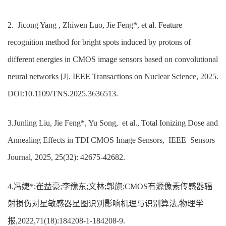
2.
Jicong
Yang , Zhiwen Luo,
Jie Feng*
, et al. Feature
recognition method for bright spots induced by protons of
different energies in CMOS image sensors based on convolutional
neural networks [J]. IEEE Transactions on Nuclear Science, 2025.
DOI:10.1109/TNS.2025.3636513
.
3.Junling Liu, Jie Feng*
,
Yu Song,
et al., Total Ionizing Dose and
Annealing Effects in TDI CMOS Image Sensors,
IEEE
Sensors
Journal, 2025,
25
(
32
): 42675-42682.
4.冯婕*;崔益豪;李豫东;文林;郭旗;CMOS有源像素传感器辐
射损伤对星敏感器星图识别影响机理与识别算法,物理学
报,2022,71(18):184208-1-184208-9.