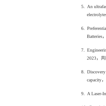
5. An ultrafa
electrol
6. Preferenti
Batteri
7. Engineeri
2023，
8. Discovery 
capacit
9. A Laser‐