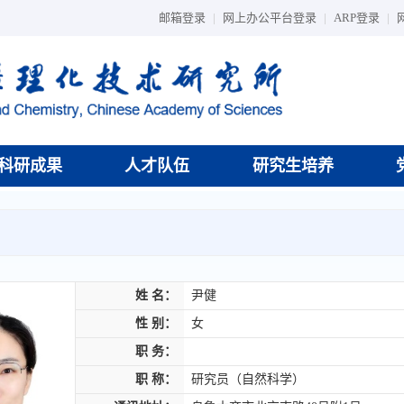
邮箱登录
|
网上办公平台登录
|
ARP登录
|
科研成果
人才队伍
研究生培养
姓 名：
尹健
性 别：
女
职 务：
职 称：
研究员（自然科学）