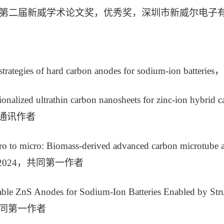
2月 第二届新威学术论文奖，优秀奖，深圳市新威尔电
：
 strategies of hard carbon anodes for sodium-ion bat
ionalized ultrathin carbon nanosheets for zinc-ion hyb
通讯作者
o to micro: Biomass-derived advanced carbon microtube 
y，2024，共同第一作者
able ZnS Anodes for Sodium-Ion Batteries Enabled by S
共同第一作者