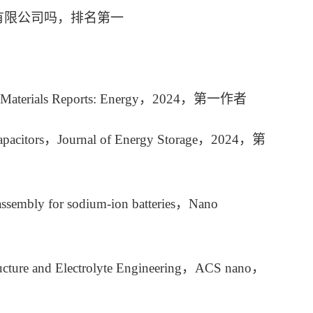
子有限公司吗，排名第一
teries，Materials Reports: Energy，2024，第一作者
rid capacitors，Journal of Energy Storage，2024，第
assembly for sodium-ion batteries，Nano
tructure and Electrolyte Engineering，ACS nano，