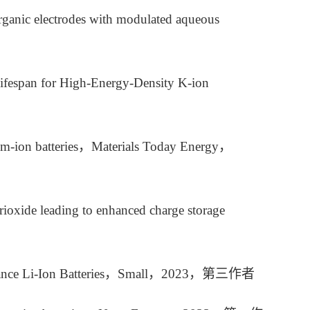
organic electrodes with modulated aqueous
Lifespan for High-Energy‐Density K-ion
dium-ion batteries，Materials Today Energy，
ioxide leading to enhanced charge storage
ormance Li-Ion Batteries，Small，2023，第三作者