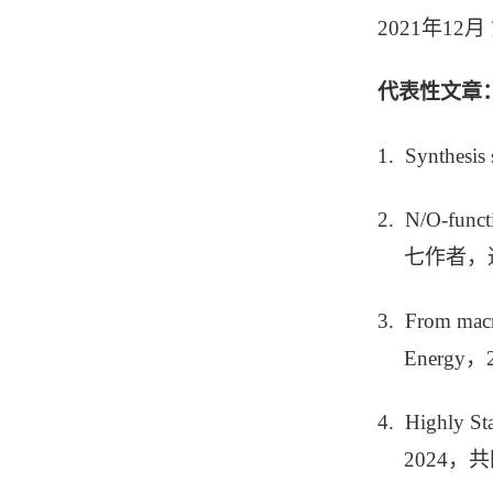
2021年1
代表性文章
1. Synthesis
2. N/O-funct
七作者，
3. From macr
Energ
4. Highly St
2024，