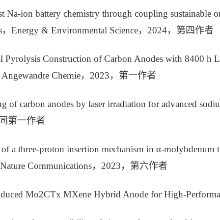
st Na-ion battery chemistry through coupling sustainable 
ytes，Energy & Environmental Science，2024，第四作者
al Pyrolysis Construction of Carbon Anodes with 8400 h 
es，Angewandte Chemie，2023，第一作者
ng of carbon anodes by laser irradiation for advanced so
共同第一作者
of a three-proton insertion mechanism in α-molybdenum tr
y，Nature Communications，2023，第六作者
Induced Mo2CTx MXene Hybrid Anode for High‐Perf