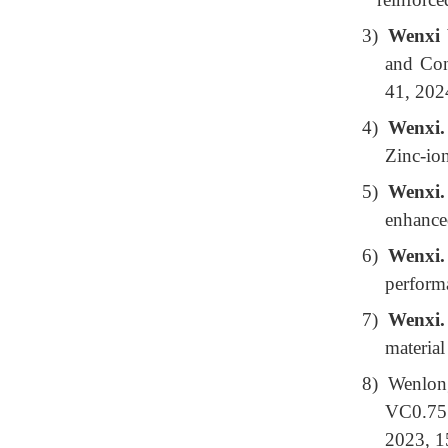
3)
Wenxi
and Con
41, 202
4)
Wenxi
Zinc-ion
5)
Wenxi
enhanced
6)
Wenxi
performa
7)
Wenxi
material
8)
Wenlon
VC0.75 h
2023, 1