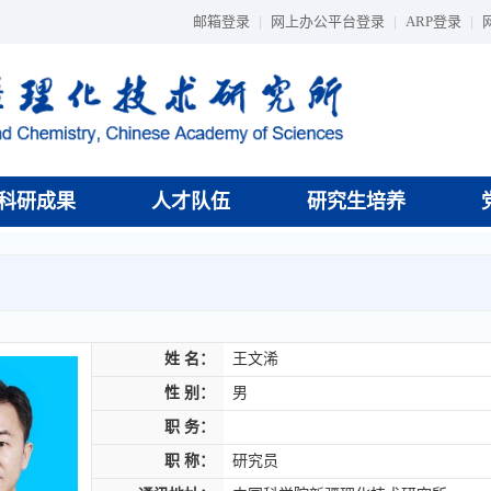
邮箱登录
|
网上办公平台登录
|
ARP登录
|
科研成果
人才队伍
研究生培养
姓 名：
王文浠
性 别：
男
职 务：
职 称：
研究员