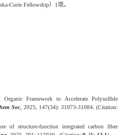
-Curie Fellowship）1项。
t Organic Framework to Accelerate Polysulfide
hem Soc
, 2025, 147(34): 31073-31084. (Citation:
e of structure-function integrated carbon fiber
Eng
, 2025, 291: 112030. (Citation:
9
, IF:
13.1
)