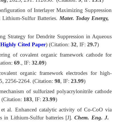
nfiguration of Interlayer Maximizing Suppression
 Lithium-Sulfur Batteries.
Mater
.
Today Energy
,
ing Strategy for Dendrite Suppression in Aqueous
 Highly Cited Paper
) (Citation:
32
, IF:
29.7
)
ering of covalent organic framework cathode for
ation:
69
., IF:
32.09
)
ovalent organic framework electrodes for high-
, 2256-2264. (Citation:
98
, IF:
23.99
)
mechanism of sulfurized polyacrylonitrile cathode
 (Citation:
183
, IF:
23.99
)
et al.
Enhanced catalytic activity of Co-CoO via
s in Lithium-Sulfur batteries [J].
Chem. Eng. J.