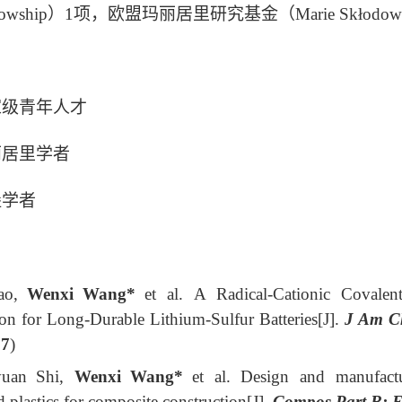
Fellowship）1项，欧盟玛丽居里研究基金（Marie Skłodowska
家级青年人才
丽居里学者
堡学者
：
Cao,
Wenxi
Wang*
et al. A Radical-Cationic Covalen
on for Long-Durable Lithium-Sulfur Batteries[J].
J Am C
.7
)
yuan Shi,
Wenxi
Wang*
et al. Design and manufactur
d plastics for composite construction[J].
Compos Part B: 