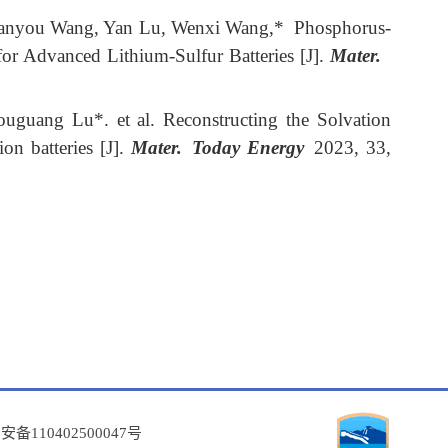
ianyou Wang, Yan Lu, Wenxi Wang,*
Phosphorus-
for Advanced Lithium-Sulfur Batteries [J].
Mater
.
guang Lu*. et al. Reconstructing the Solvation
on batteries [J].
Mater
.
Today Energy
2023, 33,
备110402500047号