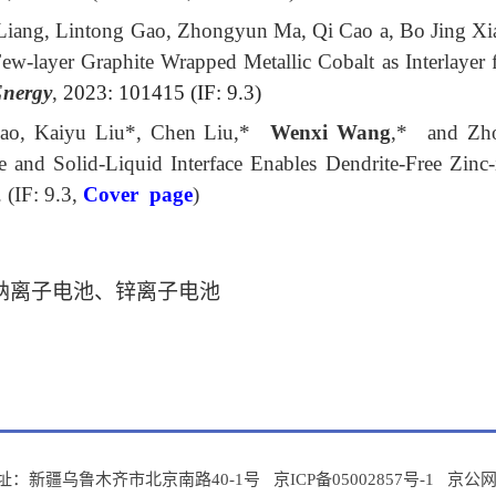
Liang, Lintong Gao, Zhongyun Ma, Qi Cao a, Bo Jing X
ew-layer Graphite Wrapped Metallic Cobalt as Interlayer 
Energy
,
2023: 101415 (IF: 9.3)
ao, Kaiyu Liu*, Chen Liu,*
Wenxi Wang
,* and Zhou
e and Solid-Liquid Interface Enables Dendrite-Free Zinc-i
 (IF: 9.3,
Cover
page
)
钠离子电池、锌离子电池
址：新疆乌鲁木齐市北京南路40-1号 京ICP备05002857号-1
京公网安