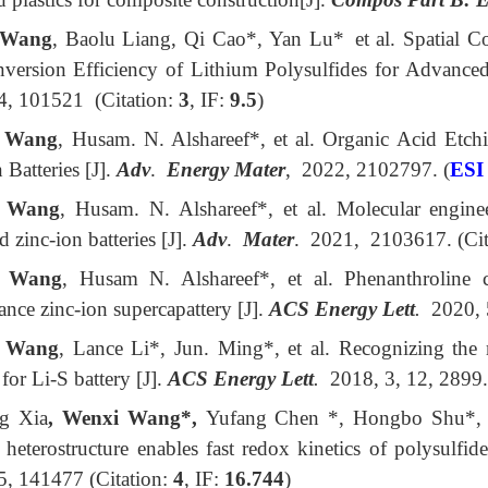
 Wang
, Baolu Liang, Qi Cao*, Yan Lu* et al. Spatial Co
version Efficiency of Lithium Polysulfides for Advanced
4, 101521 (Citation:
3
, IF:
9.5
)
. Wang
, Husam. N. Alshareef*, et al. Organic Acid Etch
 Batteries [J].
Adv
.
Energy Mater
,
2022, 2102797. (
ESI
. Wang
, Husam. N. Alshareef*, et al. Molecular engine
 zinc-ion batteries [J].
Adv
.
Mater
.
2021,
2103617. (Cit
. Wang
, Husam N. Alshareef*, et al. Phenanthroline c
nce zinc-ion supercapattery [J].
ACS Energy Lett
.
2020, 5
. Wang
, Lance Li*, Jun. Ming*, et al. Recognizing the 
 for Li-S battery [J].
ACS Energy Lett
.
2018, 3, 12, 2899.
g Xia
, Wenxi Wang*,
Yufang Chen *, Hongbo Shu*,
eterostructure enables fast redox kinetics of polysulfide
5, 141477 (Citation:
4
, IF:
16.744
)