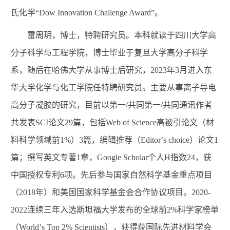
氏化学“
Dow Innovation Challenge Award
”。
雷周玥，博士，特聘研究员。本科就读于四川大学高
分子科学与工程学院，博士毕业于复旦大学高分子科学
系，随后在哈佛大学从事博士后研究，
2023
年
3
月进入东
华大学化学与化工学院任特聘研究员。主要从事离子导电
高分子凝胶的研究，目前以第一
/
共同第一
/
共同通讯作者
共发表
SCI
论文
29
篇，包括
Web of Science
高被引论文（材
料科学领域前
1%
）
3
篇，编辑推荐（
Editor
’
s choice
）论文
1
篇；撰写英文专著
1
章，
Google Scholar
个人
H
指数
24
，获
中国授权专利
6
项。先后参与国家自然科学基金重点项目
（
2018
年）和美国国家科学基金会合作协议项目。
2020-
2022
连续三年入选斯坦福大学发布的全球前
2%
科学家榜单
（
World
’
s Top 2% Scientists
），获得获国际先进材料学会