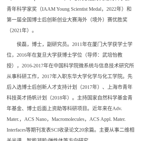
青年科学家奖（
IAAM Young Scientist Medal
，
2022
年）和
第一届全国博士后创新创业大赛海外（境外）赛优胜奖
（
2021
年）。
侯磊，博士，副研究员。
2011
年在厦门大学获学士学
位，
2016
年在复旦大学获博士学位（导师：武培怡教
授），
2016-2017
年在中国科学院微系统与信息技术研究所
从事科研工作，
2017
年入职东华大学化学与化工学院。先
后入选博士后创新人才支持计划（
2017
年）、上海市青年
科技英才扬帆计划（
2018
年）。主持国家自然科学基金青
年基金、博士后面上资助等科研项目。近年来在
Adv.
Mater.
，
ACS Nano
，
Macromolecules
，
ACS Appl. Mater.
Interfaces
等期刊发表
SCI
收录论文
20
余篇。主要从事二维相
关光谱、智能凝胶
/
弹性体等方向研究。