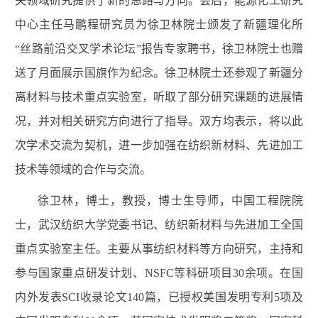
关领域研究提供了新的思路与方向。会后，能源化工研究
中心主任马鹏程研究员为徐卫林院士颁发了新疆理化所
“丝路前沿交叉学术论坛”报告专家聘书，徐卫林院士也赠
送了月面展示国旗作为纪念。徐卫林院士还参观了新疆分
离材料与技术重点实验室，听取了部分研究课题的进展情
况，并对相关研究方向进行了指导。双方均表示，将以此
次学术交流为契机，进一步加强在纺织新材料、先进加工
技术等领域的合作与交流。
徐卫林，博士，教授，博士生导师，中国工程院院
士，武汉纺织大学党委书记、纺织新材料与先进加工全国
重点实验室主任。主要从事纺织材料等方向研究，主持和
参与国家重点研发计划、
NSFC
等科研项目
30
余项。在国
内外发表
SCI
收录论文
140
篇，已授权美国发明专利
5
项及