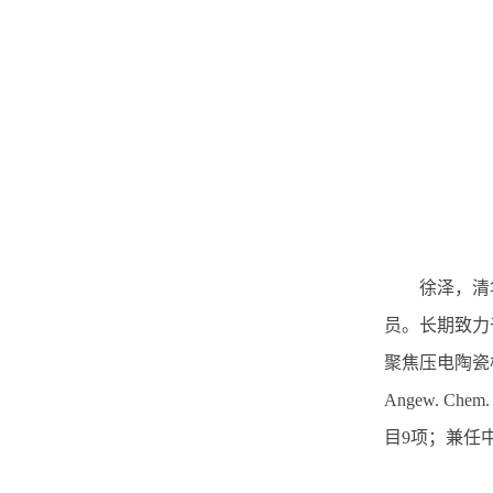
徐泽，清
员。长期致力
聚焦压电陶瓷
Angew. Chem. I
目
9
项；兼任