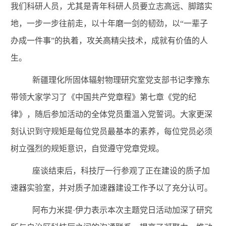
我们科研人员，尤其是青年科研人员要立志高远、脚踏实
地，一步一步往前走，以十年磨一剑的韧劲，以“一辈子
办成一件事”的执着，攻关高精尖技术，成就有价值的人
生。
新疆理化所
固体辐射物理研究室党支部书记李豫东
带领大家学习了《中国共产党章程》第七章《党的纪
律》，随后参加活动的全体党员重温入党誓词。大家更深
刻认识到守规矩是每位党员最基本的素养，每位党员必须
树立强烈的规矩意识，自觉遵守党章党规。
座谈结束后，科技厅一行参观了正在建设的质子加
速器实验室，并对质子加速器建设工作予以了充分认可。
阿布力米提·伊力表示本次主题党日活动
加深了研究