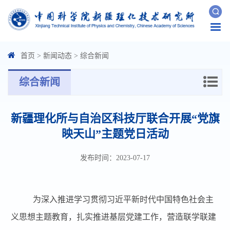
Togg
navi
首页
>
新闻动态
>
综合新闻
综合新闻
新疆理化所与自治区科技厅联合开展“党旗
映天山”主题党日活动
发布时间：2023-07-17
为深入推进学习贯彻习近平新时代中国特色社会主
义思想主题教育，
扎实推进基层党建工作，营造联学联建