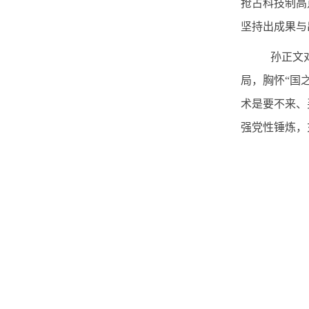
抢占科技制高
坚持出成果与
孙正文
局，胸怀
“
国
术是要不来、
强党性锤炼，