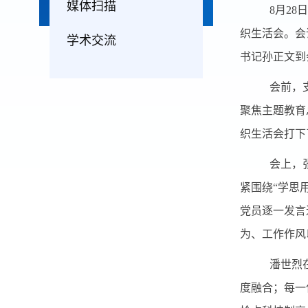
媒体扫描
8
月
28
日
织生活会。会
学术交流
书记孙正文到
会前，
聚焦主题教育
织生活会打下
会上，
紧围绕“学思
党员逐一发言
为、工作作风
潘世烈
度融合；每一