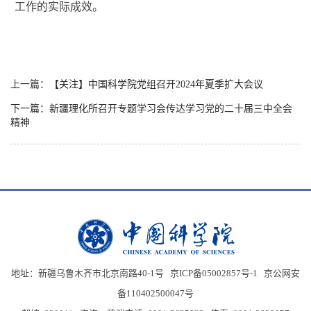
工作的实际成效。
上一篇：【关注】中国科学院党组召开2024年夏季扩大会议
下一篇：新疆理化所召开专题学习会传达学习党的二十届三中全会
精神
地址：新疆乌鲁木齐市北京南路40-1号 京ICP备05002857号-1
京公网安
备110402500047号