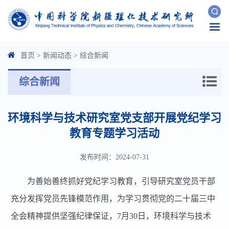
Togg
navi
首页
>
新闻动态
>
综合新闻
综合新闻
环境科学与技术研究室党支部开展党纪学习
教育专题学习活动
发布时间：2024-07-31
为善始善终抓好党纪学习教育，引导研究室党员干部
充分发挥党员先锋模范作用，为学习贯彻党的二十届三中
全会精神提供坚强纪律保证，7月30日，环境科学与技术