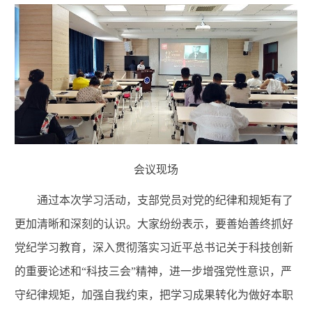
会议现场
通过本次学习活动，支部党员对党的纪律和规矩有了
更加清晰和深刻的认识。大家纷纷表示，要善始善终抓好
党纪学习教育，深入贯彻落实习近平总书记关于科技创新
的重要论述和“科技三会”精神，进一步增强党性意识，严
守纪律规矩，加强自我约束，把学习成果转化为做好本职