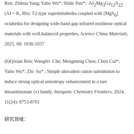
Ren; Zhihua Yang; Yabo Wu*; Shilie Pan*; AI
Mg
Ga
S
2
3
12
22
(AI = K, Rb): T2-type supertetrahedra coupled with [MgS
]
6
octahedra for designing wide-band gap infrared nonlinear optical
materials with well-balanced properties,
Science China Materials
,
2025, 68: 1030-1037
(6)Qixian Ren; Wangfei Che; Mengmeng Chen; Chen Cui*;
Yabo Wu*; Zhi Su* ; Simple aliovalent cation substitution to
induce strong optical anisotropy enhancement in a rare
thioantimonate (v) family,
Inorganic Chemistry Frontiers
, 2024,
11(24): 8753-8761
研究领域：