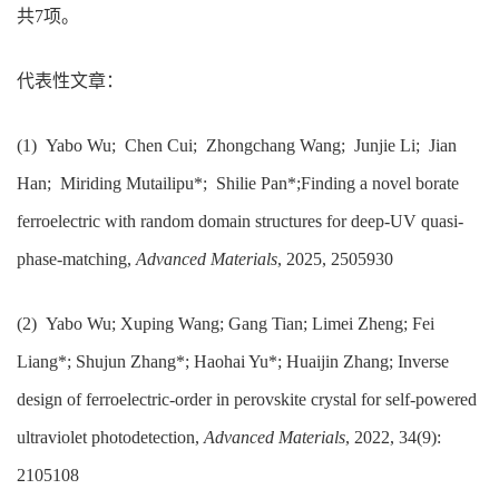
共7项。
代表性文章：
(1) Yabo Wu; Chen Cui; Zhongchang Wang; Junjie Li; Jian
Han; Miriding Mutailipu*; Shilie Pan*;Finding a novel borate
ferroelectric with random domain structures for deep-UV quasi-
phase-matching,
Advanced Materials
, 2025, 2505930
(2) Yabo Wu; Xuping Wang; Gang Tian; Limei Zheng; Fei
Liang*; Shujun Zhang*; Haohai Yu*; Huaijin Zhang; Inverse
design of ferroelectric‐order in perovskite crystal for self‐powered
ultraviolet photodetection,
Advanced Materials
, 2022, 34(9):
2105108