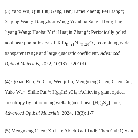
(3) Yabo Wu; Qilu Liu; Gang Tian; Limei Zheng; Fei Liang*;
Xuping Wang; Dongzhou Wang; Yuanhua Sang; Hong Liu;
Jiyang Wang; Haohai Yu*; Huaijin Zhang*; Periodically poled
nonlinear photonic crystal KTa
Nb
O
combining wide
0.51
0.49
3
transparent range and large quadratic coefficient,
Advanced
Optical Materials
, 2022, 10(18): 2201010
(4) Qixian Ren; Yu Chu; Wenqi Jin; Mengmeng Chen; Chen Cui;
Yabo Wu*; Shilie Pan*; Hg
InS
Cl
: Achieving giant optical
4
2
5
anisotropy by introducing well‐aligned linear [Hg
S
] units,
2
2
Advanced Optical Materials
, 2024, 13(3): 1-7
(5) Mengmeng Chen; Xu Liu; Abudukadi Tudi; Chen Cui; Qixian