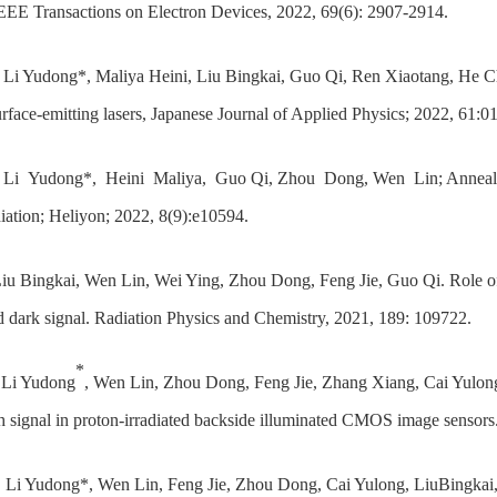
IEEE Transactions on Electron Devices, 2022, 69(6): 2907-2914.
, Li Yudong*, Maliya Heini, Liu Bingkai, Guo Qi, Ren Xiaotang, He Ch
surface-emitting lasers, Japanese Journal of Applied Physics; 2022, 61:0
, Li Yudong*, Heini Maliya, Guo Qi, Zhou Dong, Wen Lin; Annealing e
adiation; Heliyon; 2022, 8(9):e10594.
Liu Bingkai, Wen Lin, Wei Ying, Zhou Dong, Feng Jie, Guo Qi. Role of 
d dark signal. Radiation Physics and Chemistry, 2021, 189: 109722.
*
, Li Yudong
, Wen Lin, Zhou Dong, Feng Jie, Zhang Xiang, Cai Yulong,
 signal in proton-irradiated backside illuminated CMOS image sensors.
 Li Yudong*, Wen Lin, Feng Jie, Zhou Dong, Cai Yulong, LiuBingkai,