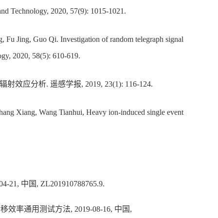
 and Technology, 2020, 57(9): 1015-1021.
 Fu Jing, Guo Qi. Investigation of random telegraph signal
ogy, 2020, 58(5): 610-619.
析. 遥感学报, 2019, 23(1): 116-124.
hang Xiang, Wang Tianhui, Heavy ion-induced single event
 中国, ZL201910788765.9.
率通用测试方法, 2019-08-16, 中国,