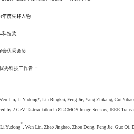
23年度先锋人物
年科技奖
促会优秀会员
优秀科技工作者 ”
 Wen Lin, Li Yudong*, Liu Bingkai, Feng Jie, Yang Zhikang, Cui Yiha
ed by 2 GeV Ta-irradiation in 8T-CMOS Image Sensors, IEEE Transac
*
, Li Yudong
, Wen Lin, Zhao Jinghao, Zhou Dong, Feng Jie, Guo Qi. 