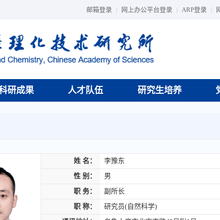
邮箱登录
|
网上办公平台登录
|
ARP登录
|
科研成果
人才队伍
研究生培养
姓 名：
李豫东
性 别：
男
职 务：
副所长
职 称：
研究员(自然科学)