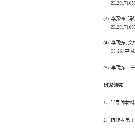
ZL2017105
(3) 李豫东;
ZL20171007
(4) 李豫东;
03-26, 中国,
(5)
李豫东，于刚
研究领域：
1、半导体材
2、抗辐射电