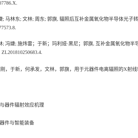
07786.X.
 冯婕; 马林东; 文林; 周东; 郭旗, 辐照后互补金属氧化物半导体光子转移
7573.8.
 文林; 冯婕; 施炜雷；于新；玛利娅·黑尼；郭旗, 互补金属氧化物
 ZL201810250683.4.
，于新，何承发，文林，郭旗，用于元器件电离辐照的X射线辐照方法，201
料与器件辐射效应机理
子器件与智能装备