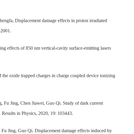
engfa, Displacement damage effects in proton irradiated
12001.
ffects of 850 nm vertical-cavity surface-emitting lasers
the oxide trapped charges in charge coupled device ionizing
 Fu Jing, Chen Jiawei, Guo Qi. Study of dark current
 Results in Physics, 2020, 19: 103443.
 Fu Jing, Guo Qi. Displacement damage effects induced by