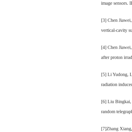
image sensors. 
[3] Chen Jiawei
vertical-cavity 
[4] Chen Jiawei
after proton irr
[5] Li Yudong, 
radiation induce
[6] Liu Bingkai
random telegraph
[7]Zhang Xiang,