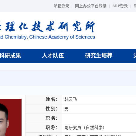
邮箱登录
|
网上办公平台登录
|
ARP登录
|
科研成果
人才队伍
研究生培养
姓 名：
韩云飞
性 别：
男
职 务：
职 称：
副研究员（自然科学）