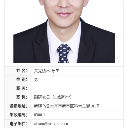
姓 名：
艾克热木·牙生
性 别：
男
职 务：
职 称：
副研究员（自然科学）
通讯地址：
新疆乌鲁木齐市新市区科学二街181号
邮政编码：
830011
电子邮件：
akram@ms.xjb.ac.cn