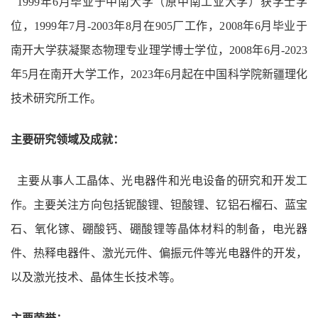
1
99
9年6月毕业于中南大学（原中南工业大学）获学士学
位，1
999
年7月-
2003
年8月在9
05
厂工作，2
008
年6月毕业于
南开大学获凝聚态物理专业理学博士学位，2
008
年6月-
2023
年5月在南开大学工作，2
023
年6月起在中国科学院新疆理化
技术研究所工作。
主要研究领域及成就：
主要从事人工晶体、光电器件和光电设备的研究和开发工
作。主要关注方向包括铌酸锂、钽酸锂、钇铝石榴石、蓝宝
石、氧化镓、硼酸钙、硼酸锂等晶体材料的制备，电光器
件、热释电器件、激光元件、偏振元件等光电器件的开发，
以及激光技术、晶体生长技术等。