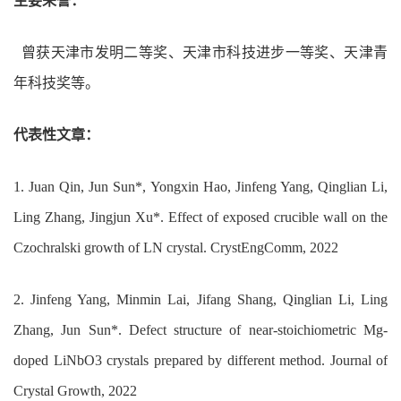
主要荣誉：
曾获天津市发明二等奖、天津市科技进步一等奖、天津青
年科技奖等。
代表性文章：
1.
Juan Qin, Jun Sun*, Yongxin Hao, Jinfeng Yang, Qinglian Li,
Ling Zhang, Jingjun Xu*. Effect of exposed crucible wall on the
Czochralski growth of LN crystal. CrystEngComm, 2022
2.
Jinfeng Yang, Minmin Lai, Jifang Shang, Qinglian Li, Ling
Zhang, Jun Sun*. Defect structure of near-stoichiometric Mg-
doped LiNbO3 crystals prepared by different method. Journal of
Crystal Growth, 2022