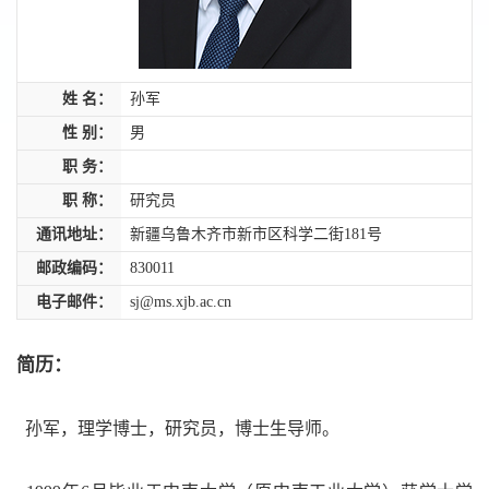
姓 名：
孙军
性 别：
男
职 务：
职 称：
研究员
通讯地址：
新疆乌鲁木齐市新市区科学二街181号
邮政编码：
830011
电子邮件：
sj@ms.xjb.ac.cn
简历：
孙军，
理学博士，研究员，博士生导师。