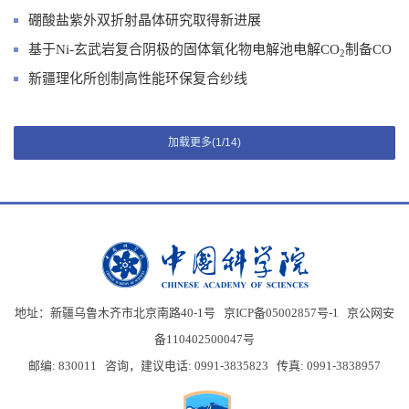
硼酸盐紫外双折射晶体研究取得新进展
基于Ni-玄武岩复合阴极的固体氧化物电解池电解CO
制备CO
2
新疆理化所创制高性能环保复合纱线
加载更多(1/14)
地址：新疆乌鲁木齐市北京南路40-1号 京ICP备05002857号-1
京公网安
备110402500047号
邮编: 830011 咨询，建议电话: 0991-3835823 传真: 0991-3838957