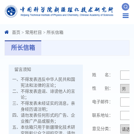
Togg
navi
首页
>
常用栏目
>
所长信箱
所长信箱
留言须知
姓 名：
一、
不得发表违反中华人民共和国
宪法和法律的言论；
性 别：
二、
不得发表造谣、诽谤他人的言
论；
电子邮件：
三、
不得发表未经证实的消息，亲
身经历请注明；
四、
请勿发表任何形式的广告、企
联系地址：
业推广产品或服务；
五、
本信箱只用于新疆理化技术研
意见分类：
究所和公众之间的交流，请勿