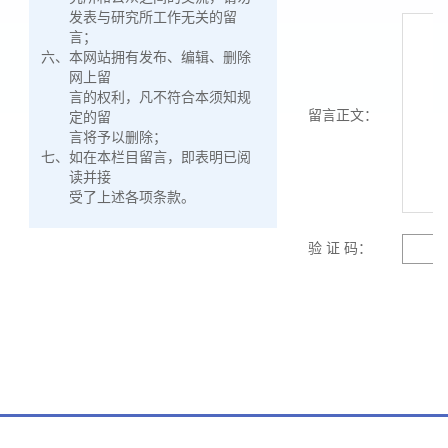
发表与研究所工作无关的留
言；
六、
本网站拥有发布、编辑、删除
网上留
言的权利，凡不符合本须知规
留言正文：
定的留
言将予以删除；
七、
如在本栏目留言，即表明已阅
读并接
受了上述各项条款。
验 证 码：