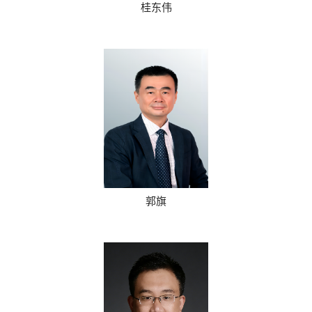
桂东伟
郭旗