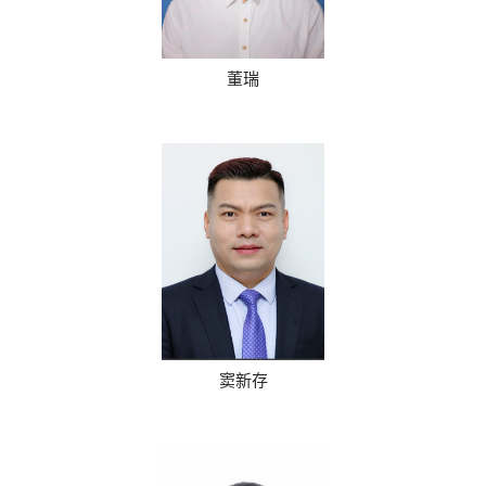
董瑞
窦新存